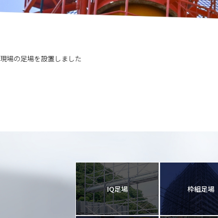
ホーム
>
施工事例
>
小学校工事
現場の足場を設置しました
IQ足場
枠組足場